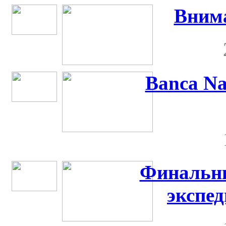
Внима
Banca Na
Финальн
экспе