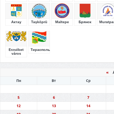
Актау
Taşköprü
Maltepe
Брянск
Muratpa
Erzsébet
Тирасполь
város
«
А
Пн
Вт
Ср
5
6
7
12
13
14