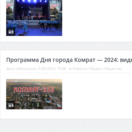
Программа Дня города Комрат — 2024: вид
Дата публикации:
5-08-2024, 16:08
в:
Новости
/
Видео
/
Общество