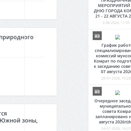
ПРАЗДНИЧНЫ
МЕРОПРИЯТИЙ
ДНЮ ГОРОДА КО
21 - 22 АВГУСТА 
3-08-2026, 11:55
 природного
График рабо
специализирова
комиссий мунсо
Комрат по подго
к заседанию сове
07 августа 202
28-07-2026, 10:28
Очередное засед
муниципально
совета Комра
тся
запланировано н
Южной зоны,
августа 2026г(d
24-07-2026, 14:23