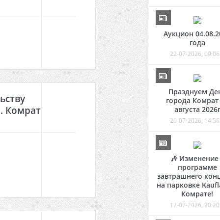
Аукцион 04.08.2
года
22-07-2026, 09:06
Празднуем Де
ьству
города Комрат
. Комрат
августа 2026
20-07-2026, 14:56
🎶 Изменение
программе
завтрашнего кон
на парковке Kaufl
Комрате!
17-07-2026, 20:20