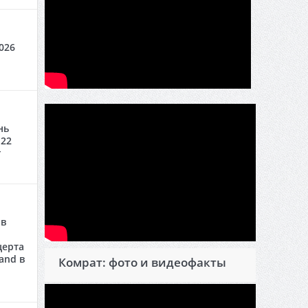
026
нь
 22
г
 в
церта
and в
Комрат: фото и видеофакты