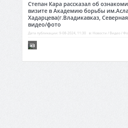
Степан Кара рассказал об ознаком
визите в Академию борьбы им.Асл
Хадарцева(г.Владикавказ, Северная
видео/фото
Дата публикации:
9-08-2024, 11:30
в:
Новости
/
Видео
/
Фо