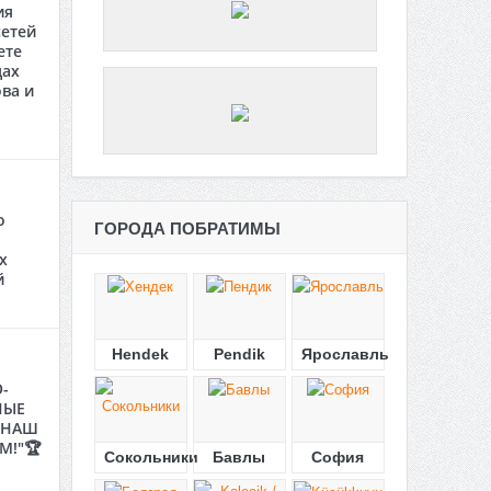
ия
етей
ете
цах
ва и
о
ГОРОДА ПОБРАТИМЫ
х
й
Hendek
Pendik
Ярославль
-
НЫЕ
"НАШ
М!"🏆
Сокольники
Бавлы
София