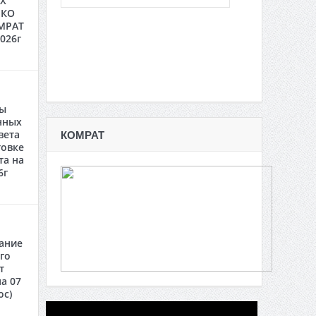
Х
 КО
МРАТ
2026г
ты
нных
вета
КОМРАТ
товке
та на
6г
ание
го
т
а 07
oc)