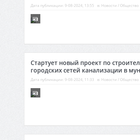
Дата публикации:
9-08-2024, 13:55
в:
Новости
/
Общество
Стартует новый проект по строител
городских сетей канализации в мун
Дата публикации:
9-08-2024, 11:33
в:
Новости
/
Общество