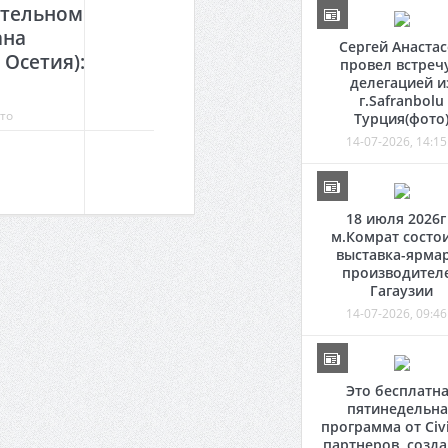
ительном
ана
Сергей Анаста
 Осетия):
провел встречу
делегацией и
г.Safranbolu
то
Турция(фото
14-07-2026, 14:15
18 июля 2026г
м.Комрат состо
выставка-ярма
производител
Гагаузии
14-07-2026, 09:46
Это бесплатн
пятинедельна
программа от Civi
партнеров, созд