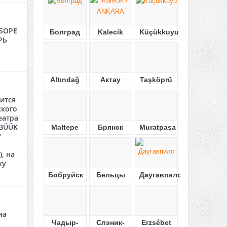
БОРЕ
Болград
Kalecik
Küçükkuyu
РЬ
Altındağ
Актау
Taşköprü
ится
ского
еатра
"BÜÜK
Maltepe
Брянск
Muratpaşa
"
, на
ку
Бобруйск
Бельцы
Даугавпилс
на
Чадыр-
Слэник-
Erzsébet