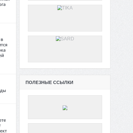
юга
 в
ится
рка
ей
ПОЛЕЗНЫЕ ССЫЛКИ
оды
ете
т
ект