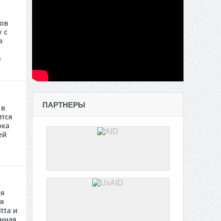
сов
 с
з
)
ПАРТНЕРЫ
 в
ится
рка
ей
ая
я
tta и
анная