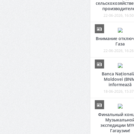
сельскохозяйств
производител
22-06-2026, 16:50
Внимание отклю
Газа
22-06-2026, 16:26
Banca Național
Moldovei (BN
informează
18-06-2026, 15:37
Финальный кон
Музыкально
экспедиции MY
Гагаузии!