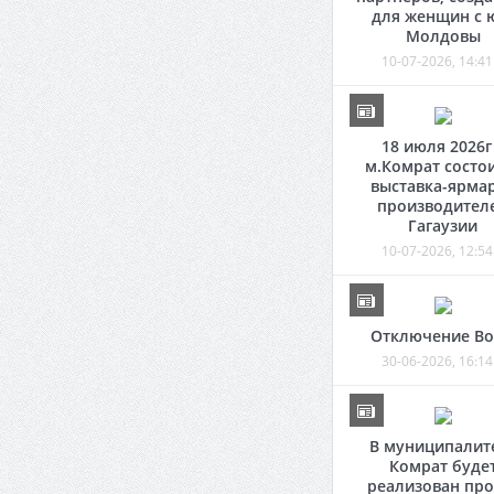
для женщин с 
Молдовы
10-07-2026, 14:41
18 июля 2026г
м.Комрат состо
выставка-ярма
производител
Гагаузии
10-07-2026, 12:54
Отключение В
30-06-2026, 16:14
В муниципалит
Комрат буде
реализован про