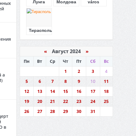
Лунга
Молдова
város
енных
ей
Тирасполь
чения
«
Август 2024
»
Пн
Вт
Ср
Чт
Пт
Сб
Вс
1
2
3
4
ă a
M)
5
6
7
8
9
10
11
12
13
14
15
16
17
18
19
20
21
22
23
24
25
26
27
28
29
30
31
церт
й
O в