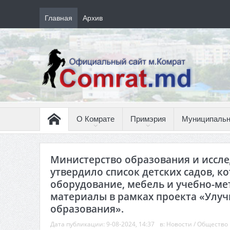
Главная
Архив
О Комрате
Примэрия
Муниципальн
Министерство образования и иссл
утвердило список детских садов, к
оборудование, мебель и учебно-ме
материалы в рамках проекта «Улуч
образования».
Дата публикации:
9-08-2024, 14:37
в:
Новости
/
Общество