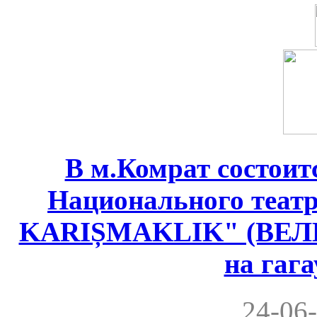
В м.Комрат состоит
Национального теат
KARIȘMAKLIK" (ВЕ
на гаг
24-06-