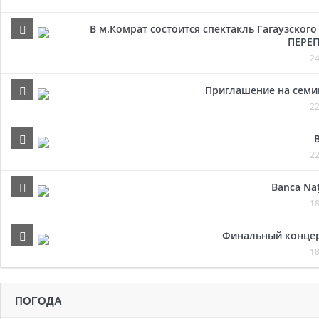
В м.Комрат состоится спектакль Гагаузског
ПЕРЕП
24
Приглашение на семи
22
22
Banca Naț
18
Финальный концер
18
ПОГОДА