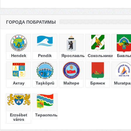
ГОРОДА ПОБРАТИМЫ
Hendek
Pendik
Ярославль
Сокольники
Бавлы
Актау
Taşköprü
Maltepe
Брянск
Muratpa
Erzsébet
Тирасполь
város