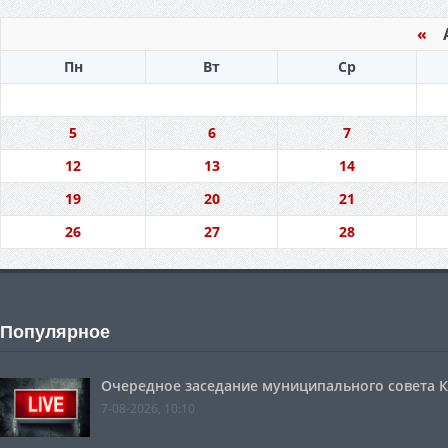
«
А
Пн
Вт
Ср
5
6
7
12
13
14
19
20
21
26
27
28
Популярное
Очередное заседание муниципального совета Ко
7-08-2026, 10:10